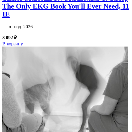
The Only EKG Book You'll Ever Need, 11
IE
изд. 2026
8 092 ₽
В корзину