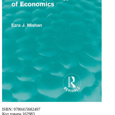
ISBN: 9780415682497
Код товара 162983