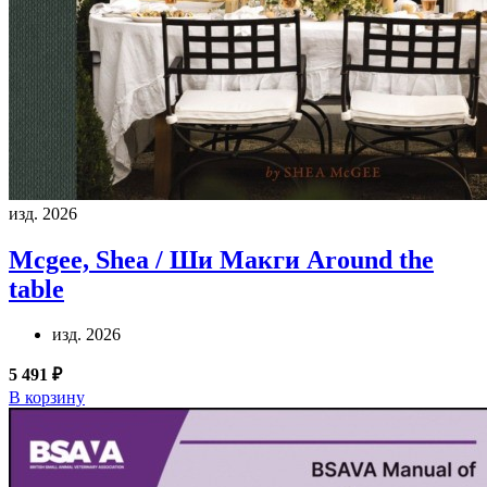
изд. 2026
Mcgee, Shea / Ши Макги
Around the
table
изд. 2026
5 491 ₽
В корзину