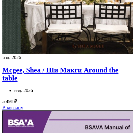
изд. 2026
Mcgee, Shea / Ши Макги
Around the
table
изд. 2026
5 491 ₽
В корзину