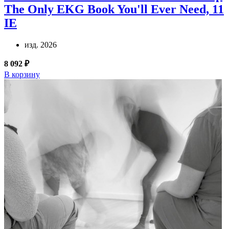
The Only EKG Book You'll Ever Need, 11
IE
изд. 2026
8 092 ₽
В корзину