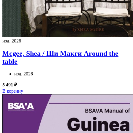
изд. 2026
Mcgee, Shea / Ши Макги
Around the
table
изд. 2026
5 491 ₽
В корзину