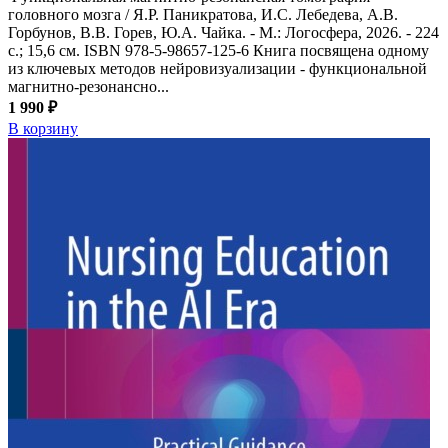
головного мозга / Я.Р. Паникратова, И.С. Лебедева, А.В.
Горбунов, В.В. Горев, Ю.А. Чайка. - М.: Логосфера, 2026. - 224
с.; 15,6 см. ISBN 978-5-98657-125-6 Книга посвящена одному
из ключевых методов нейровизуализации - функциональной
магнитно-резонансно...
1 990 ₽
В корзину