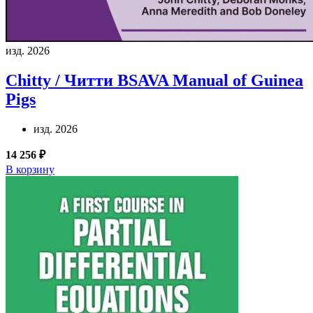
изд. 2026
Chitty / Читти
BSAVA Manual of Guinea
Pigs
изд. 2026
14 256 ₽
В корзину