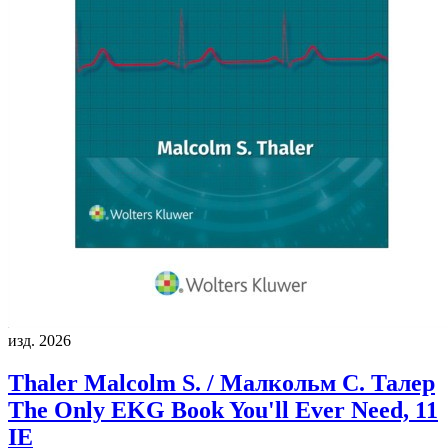
изд. 2026
Thaler Malcolm S. / Малкольм С. Талер
The Only EKG Book You'll Ever Need, 11
IE