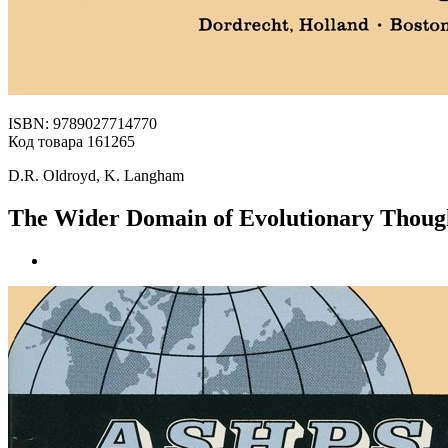
ISBN: 9789027714770
Код товара 161265
D.R. Oldroyd, K. Langham
The Wider Domain of Evolutionary Thoug