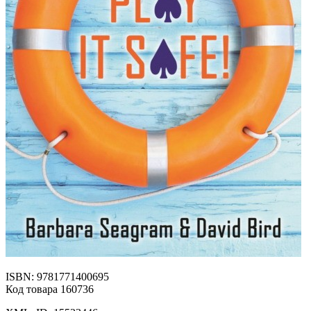
ISBN: 9781771400695
Код товара 160736