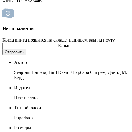
XML_ID: 15523446
Нет в наличии
Когда книга появится на складе, напишем вам на почту
E-mail
Отправить
Автор
Seagram Barbara, Bird David / Барбара Сигрем, Дэвид М.
Берд
Издатель
Неизвестно
Тип обложки
Paperback
Размеры