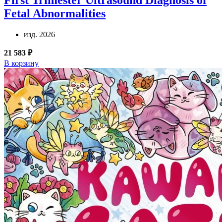
First Trimester Ultrasound Diagnosis of
Fetal Abnormalities
изд. 2026
21 583 ₽
В корзину