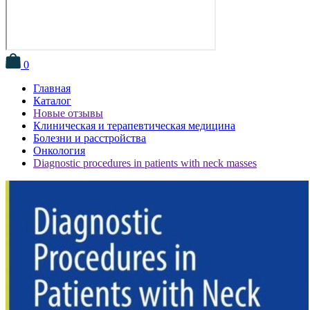
0
Главная
Каталог
Новые отзывы
Клиническая и терапевтическая медицина
Болезни и расстройства
Онкология
Diagnostic procedures in patients with neck masses