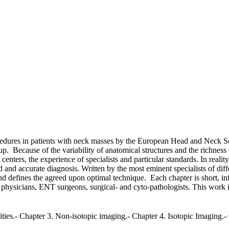
edures in patients with neck masses by the European Head and Neck So
ecause of the variability of anatomical structures and the richness of 
enters, the experience of specialists and particular standards. In reali
id and accurate diagnosis. Written by the most eminent specialists of di
and defines the agreed upon optimal technique. Each chapter is short, in
r physicians, ENT surgeons, surgical- and cyto-pathologists. This work
lities.- Chapter 3. Non-isotopic imaging.- Chapter 4. Isotopic Imaging