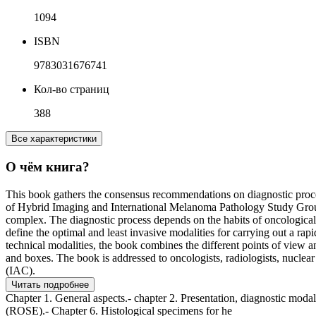
1094
ISBN
9783031676741
Кол-во страниц
388
Все характеристики
О чём книга?
This book gathers the consensus recommendations on diagnostic proc
of Hybrid Imaging and International Melanoma Pathology Study Group. B
complex. The diagnostic process depends on the habits of oncological c
define the optimal and least invasive modalities for carrying out a rap
technical modalities, the book combines the different points of view 
and boxes. The book is addressed to oncologists, radiologists, nuclea
(IAC).
Читать подробнее
Chapter 1. General aspects.- chapter 2. Presentation, diagnostic moda
(ROSE).- Chapter 6. Histological specimens for he