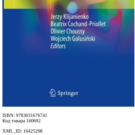
ISBN: 9783031676741
Код товара 160692
XML_ID: 16425208