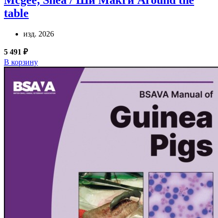
Mcgee, Shea / Ши Макги
Around the
table
изд. 2026
5 491 ₽
В корзину