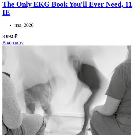
The Only EKG Book You'll Ever Need, 11
IE
изд. 2026
8 092 ₽
В корзину