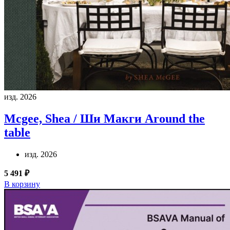
изд. 2026
Mcgee, Shea / Ши Макги
Around the
table
изд. 2026
5 491 ₽
В корзину