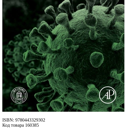
ISBN: 9780443329302
Код товара 160385