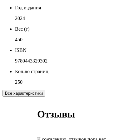
Год издания
2024
Вес (г)
450
ISBN
9780443329302
Кол-во страниц
250
Все характеристики
Отзывы
К сожалению, отзывов пока нет.