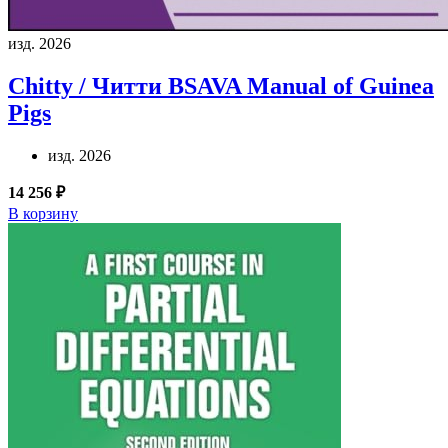
изд. 2026
Chitty / Читти
BSAVA Manual of Guinea
Pigs
изд. 2026
14 256 ₽
В корзину