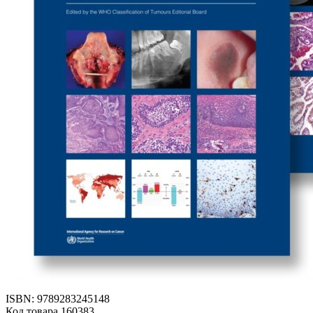
ISBN: 9789283245148
Код товара 160383