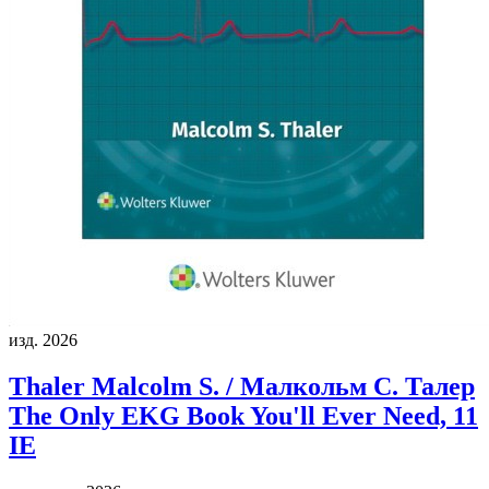
изд. 2026
Thaler Malcolm S. / Малкольм С. Талер
The Only EKG Book You'll Ever Need, 11
IE