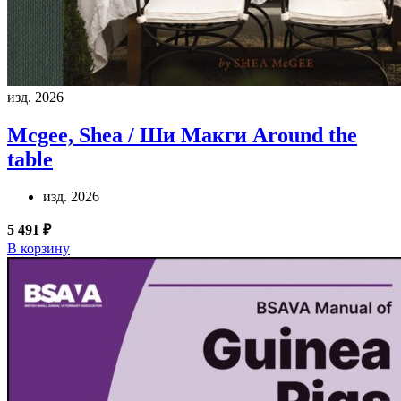
изд. 2026
Mcgee, Shea / Ши Макги
Around the
table
изд. 2026
5 491 ₽
В корзину