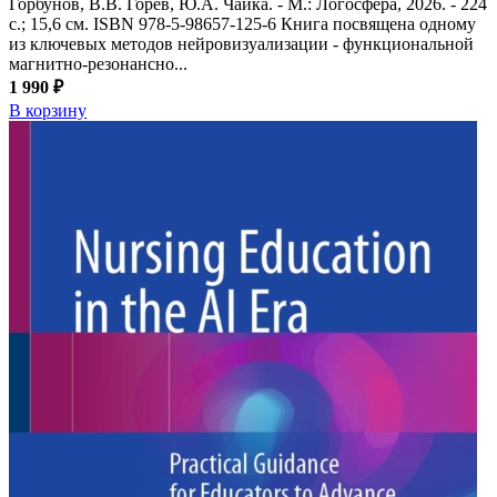
Горбунов, В.В. Горев, Ю.А. Чайка. - М.: Логосфера, 2026. - 224
с.; 15,6 см. ISBN 978-5-98657-125-6 Книга посвящена одному
из ключевых методов нейровизуализации - функциональной
магнитно-резонансно...
1 990 ₽
В корзину