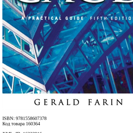
ISBN: 9781558607378
Код товара 160364