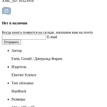
XML_ID: 16323916
Нет в наличии
Когда книга появится на складе, напишем вам на почту
E-mail
Отправить
Автор
Farin, Gerald / Джеральд Фарин
Издатель
Elsevier Science
Тип обложки
Hardback
Размеры