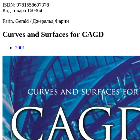
ISBN: 9781558607378
Код товара 160364
Farin, Gerald / Джеральд Фарин
Curves and Surfaces for CAGD
2001