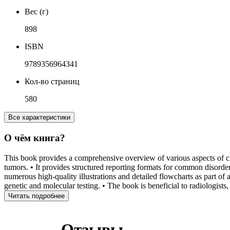
Вес (г)
898
ISBN
9789356964341
Кол-во страниц
580
Все характеристики
О чём книга?
This book provides a comprehensive overview of various aspects of ches
tumors. • It provides structured reporting formats for common disorder
numerous high-quality illustrations and detailed flowcharts as part o
genetic and molecular testing. • The book is beneficial to radiologists, 
Читать подробнее
Отзывы