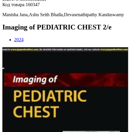
Код товара 160347
Manisha Jana,Ashu Seith Bhalla,Devasenathipathy Kandaswamy
Imaging of PEDIATRIC CHEST 2/e
2024