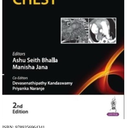
ISBN: 9789356964341