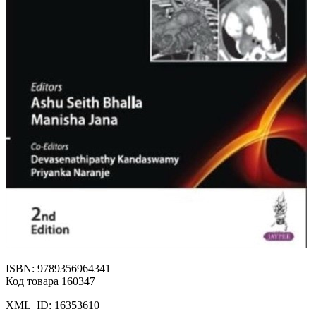
ISBN: 9789356964341
Код товара 160347
XML_ID: 16353610