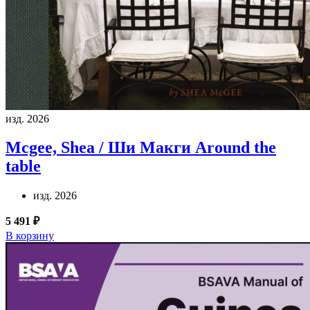
изд. 2026
Mcgee, Shea / Ши Макги
Around the
table
изд. 2026
5 491 ₽
В корзину