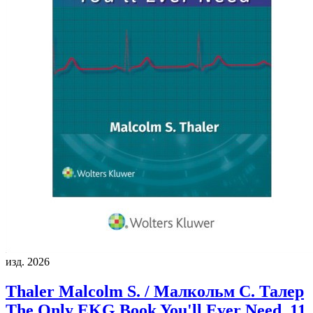
изд. 2026
Thaler Malcolm S. / Малкольм С. Талер
The Only EKG Book You'll Ever Need, 11