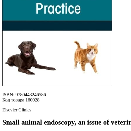
ISBN: 9780443246586
Код товара 160028
Elsevier Clinics
Small animal endoscopy, an issue of veteri