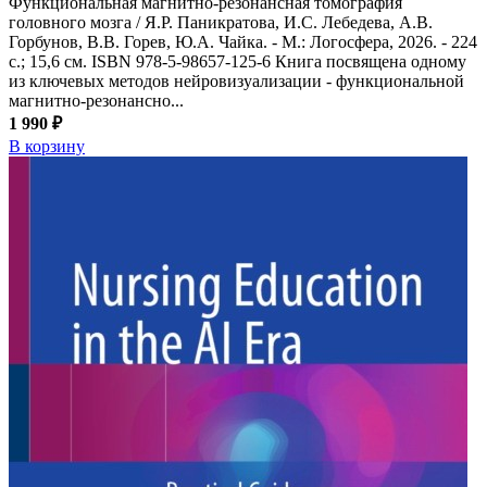
Функциональная магнитно-резонансная томография
головного мозга / Я.Р. Паникратова, И.С. Лебедева, А.В.
Горбунов, В.В. Горев, Ю.А. Чайка. - М.: Логосфера, 2026. - 224
с.; 15,6 см. ISBN 978-5-98657-125-6 Книга посвящена одному
из ключевых методов нейровизуализации - функциональной
магнитно-резонансно...
1 990 ₽
В корзину