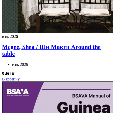
изд. 2026
Mcgee, Shea / Ши Макги
Around the
table
изд. 2026
5 491 ₽
В корзину