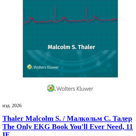
изд. 2026
Thaler Malcolm S. / Малкольм С. Талер
The Only EKG Book You'll Ever Need, 11
IE