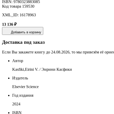
ISBN: 9780323883085
Код товара 159530
XML_ID: 16178963
13 136 ₽
Добавить в корзину
Доставка под заказ
Если Вы закажете книгу до 24.08.2026, то мы привезём её орие
Автор
Kasfiki,Eirini V. / Эирини Касфики
Издатель
Elsevier Science
Год издания
2024
ISBN