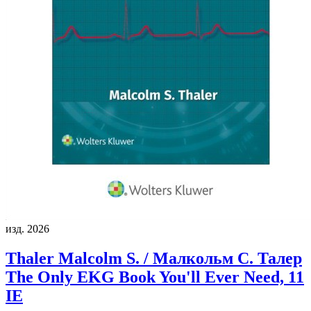
изд. 2026
Thaler Malcolm S. / Малкольм С. Талер
The Only EKG Book You'll Ever Need, 11
IE