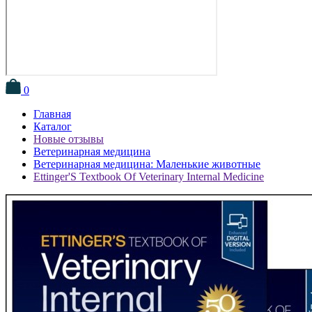
0
Главная
Каталог
Новые отзывы
Ветеринарная медицина
Ветеринарная медицина: Маленькие животные
Ettinger'S Textbook Of Veterinary Internal Medicine