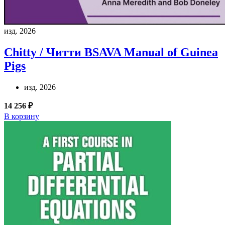
изд. 2026
Chitty / Читти
BSAVA Manual of Guinea
Pigs
изд. 2026
14 256 ₽
В корзину