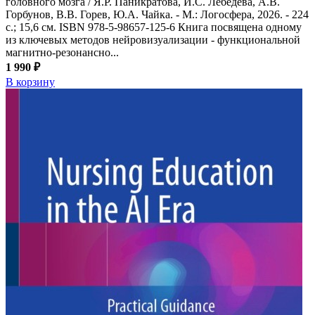
головного мозга / Я.Р. Паникратова, И.С. Лебедева, А.В.
Горбунов, В.В. Горев, Ю.А. Чайка. - М.: Логосфера, 2026. - 224
с.; 15,6 см. ISBN 978-5-98657-125-6 Книга посвящена одному
из ключевых методов нейровизуализации - функциональной
магнитно-резонансно...
1 990 ₽
В корзину