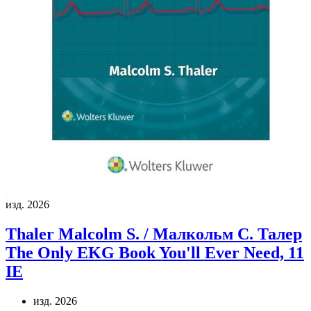
изд. 2026
Thaler Malcolm S. / Малкольм С. Талер
The Only EKG Book You'll Ever Need, 11
IE
изд. 2026