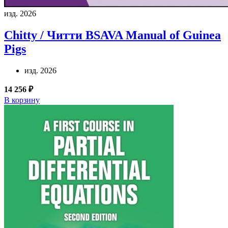
изд. 2026
Chitty / Читти
BSAVA Manual of Guinea
Pigs
изд. 2026
14 256 ₽
В корзину