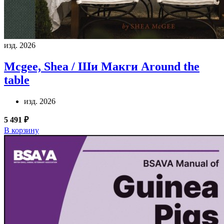
изд. 2026
Mcgee, Shea / Ши Макги
Around the
table
изд. 2026
5 491 ₽
В корзину