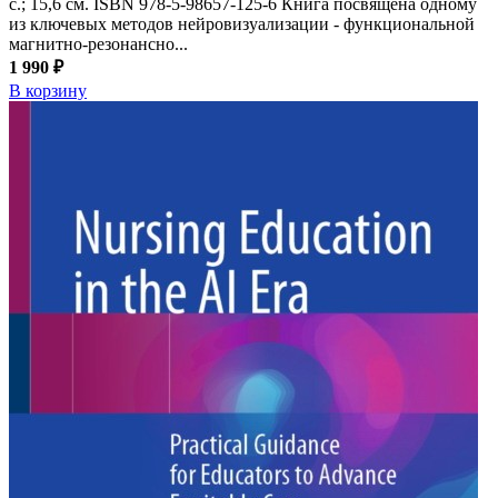
с.; 15,6 см. ISBN 978-5-98657-125-6 Книга посвящена одному
из ключевых методов нейровизуализации - функциональной
магнитно-резонансно...
1 990 ₽
В корзину