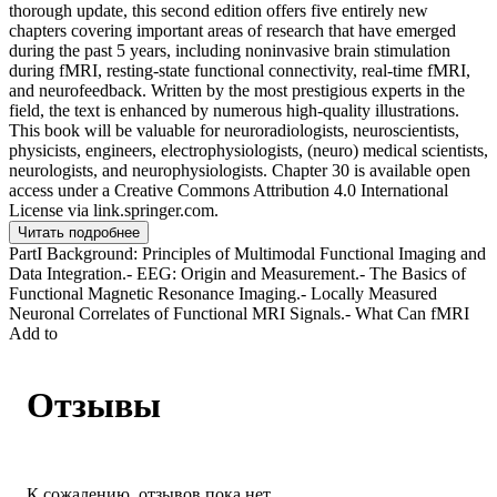
thorough update, this second edition offers five entirely new
chapters covering important areas of research that have emerged
during the past 5 years, including noninvasive brain stimulation
during fMRI, resting-state functional connectivity, real-time fMRI,
and neurofeedback. Written by the most prestigious experts in the
field, the text is enhanced by numerous high-quality illustrations.
This book will be valuable for neuroradiologists, neuroscientists,
physicists, engineers, electrophysiologists, (neuro) medical scientists,
neurologists, and neurophysiologists. Chapter 30 is available open
access under a Creative Commons Attribution 4.0 International
License via link.springer.com.
Читать подробнее
PartI Background: Principles of Multimodal Functional Imaging and
Data Integration.- EEG: Origin and Measurement.- The Basics of
Functional Magnetic Resonance Imaging.- Locally Measured
Neuronal Correlates of Functional MRI Signals.- What Can fMRI
Add to
Отзывы
К сожалению, отзывов пока нет.