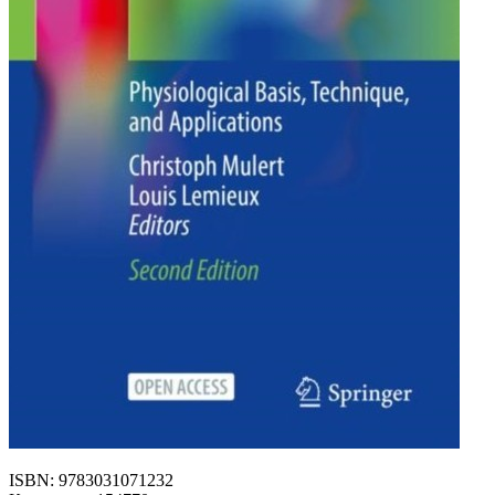
ISBN: 9783031071232