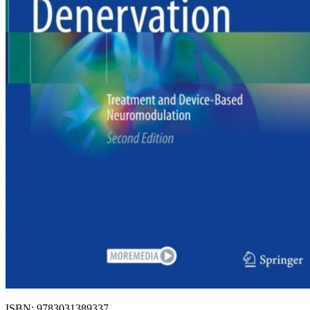
ISBN: 9783031389337