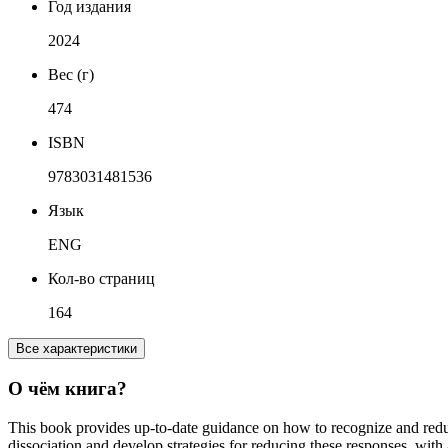
Год издания
2024
Вес (г)
474
ISBN
9783031481536
Язык
ENG
Кол-во страниц
164
Все характеристики
О чём книга?
This book provides up-to-date guidance on how to recognize and reduc
dissociation and develop strategies for reducing these responses, with