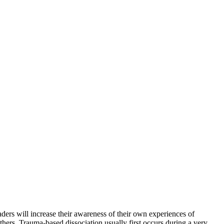
ers will increase their awareness of their own experiences of
thers. Trauma-based dissociation usually first occurs during a very