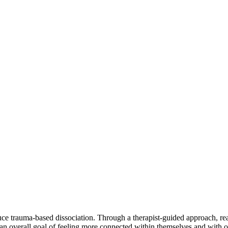
e trauma-based dissociation. Through a therapist-guided approach, read
 an overall goal of feeling more connected within themselves and with o