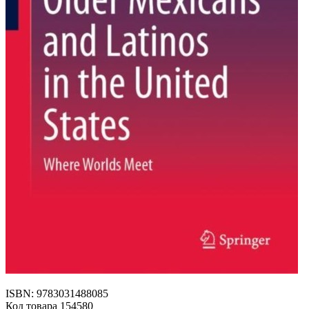
ISBN: 9783031488085
Код товара 154580