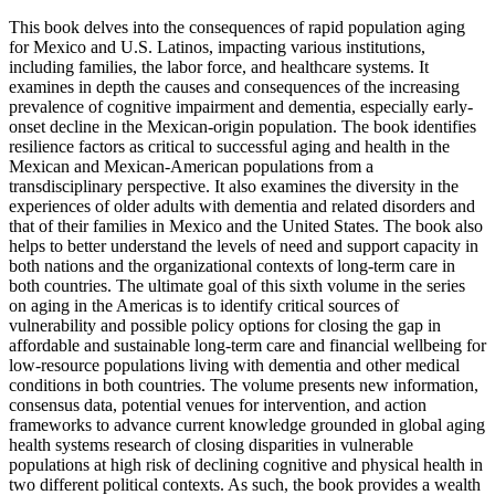
This book delves into the consequences of rapid population aging
for Mexico and U.S. Latinos, impacting various institutions,
including families, the labor force, and healthcare systems. It
examines in depth the causes and consequences of the increasing
prevalence of cognitive impairment and dementia, especially early-
onset decline in the Mexican-origin population. The book identifies
resilience factors as critical to successful aging and health in the
Mexican and Mexican-American populations from a
transdisciplinary perspective. It also examines the diversity in the
experiences of older adults with dementia and related disorders and
that of their families in Mexico and the United States. The book also
helps to better understand the levels of need and support capacity in
both nations and the organizational contexts of long-term care in
both countries. The ultimate goal of this sixth volume in the series
on aging in the Americas is to identify critical sources of
vulnerability and possible policy options for closing the gap in
affordable and sustainable long-term care and financial wellbeing for
low-resource populations living with dementia and other medical
conditions in both countries. The volume presents new information,
consensus data, potential venues for intervention, and action
frameworks to advance current knowledge grounded in global aging
health systems research of closing disparities in vulnerable
populations at high risk of declining cognitive and physical health in
two different political contexts. As such, the book provides a wealth