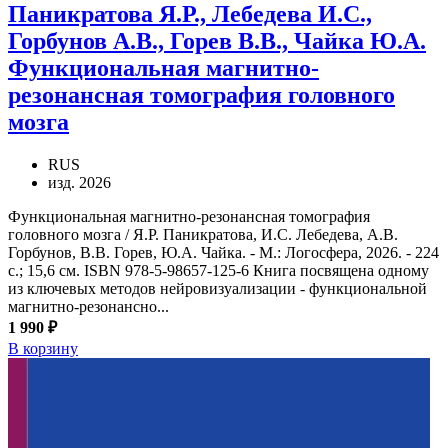
Паникратова Я.Р., Лебедева И.С.,
Горбунов А.В., Горев В.В., Чайка Ю.А.
Функциональная магнитно-
резонансная томография головного
мозга
RUS
изд. 2026
Функциональная магнитно-резонансная томография
головного мозга / Я.Р. Паникратова, И.С. Лебедева, А.В.
Горбунов, В.В. Горев, Ю.А. Чайка. - М.: Логосфера, 2026. - 224
с.; 15,6 см. ISBN 978-5-98657-125-6 Книга посвящена одному
из ключевых методов нейровизуализации - функциональной
магнитно-резонансно...
1 990 ₽
В корзину