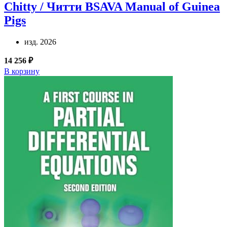
Chitty / Читти
BSAVA Manual of Guinea
Pigs
изд. 2026
14 256 ₽
В корзину