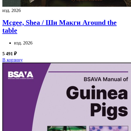
изд. 2026
Mcgee, Shea / Ши Макги
Around the
table
изд. 2026
5 491 ₽
В корзину