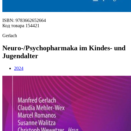
ISBN: 9783662652664
Код товара 154421
Gerlach
Neuro-/Psychopharmaka im Kindes- und
Jugendalter
2024