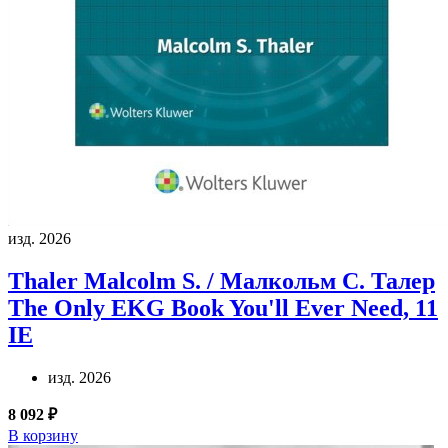
изд. 2026
Thaler Malcolm S. / Малкольм С. Талер
The Only EKG Book You'll Ever Need, 11
IE
изд. 2026
8 092 ₽
В корзину