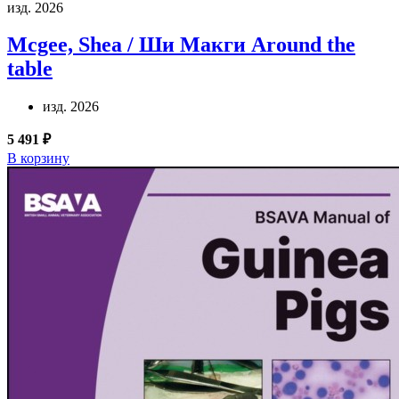
изд. 2026
Mcgee, Shea / Ши Макги
Around the
table
изд. 2026
5 491 ₽
В корзину