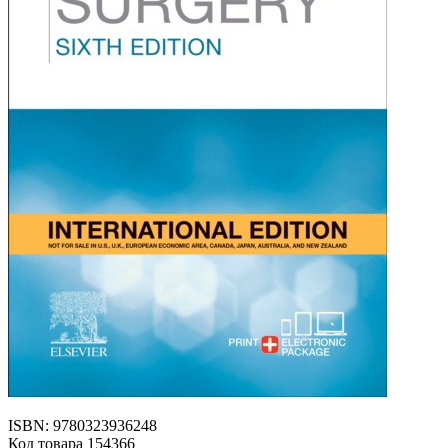
ISBN: 9780323936248
Код товара 154366