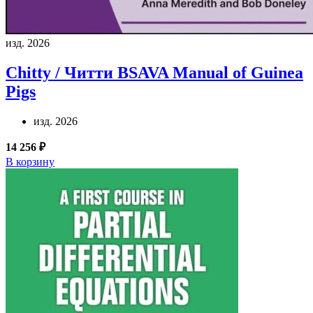
изд. 2026
Chitty / Читти
BSAVA Manual of Guinea
Pigs
изд. 2026
14 256 ₽
В корзину