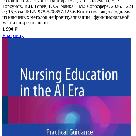
головного мозга / Я.Р. Паникратова, И.С. Лебедева, А.В.
Горбунов, В.В. Горев, Ю.А. Чайка. - М.: Логосфера, 2026. - 224
с.; 15,6 см. ISBN 978-5-98657-125-6 Книга посвящена одному
из ключевых методов нейровизуализации - функциональной
магнитно-резонансно...
1 990 ₽
В корзину