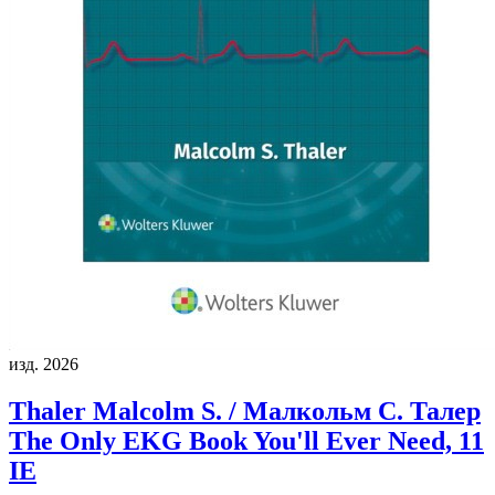
изд. 2026
Thaler Malcolm S. / Малкольм С. Талер
The Only EKG Book You'll Ever Need, 11
IE