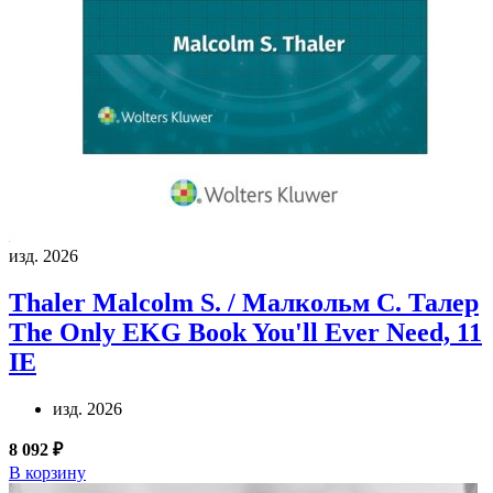
изд. 2026
Thaler Malcolm S. / Малкольм С. Талер
The Only EKG Book You'll Ever Need, 11
IE
изд. 2026
8 092 ₽
В корзину