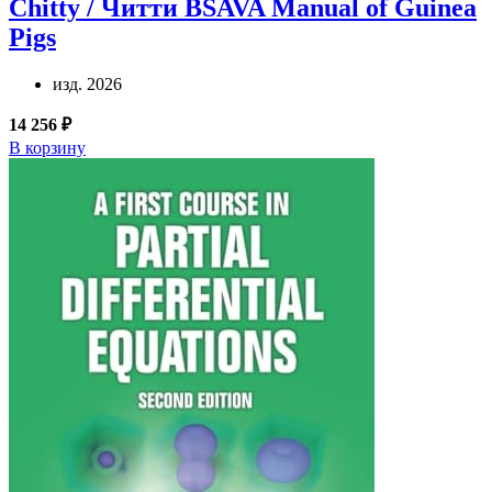
Chitty / Читти
BSAVA Manual of Guinea
Pigs
изд. 2026
14 256 ₽
В корзину