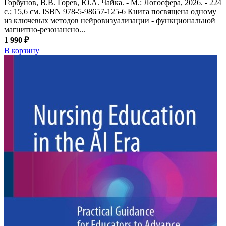
Горбунов, В.В. Горев, Ю.А. Чайка. - М.: Логосфера, 2026. - 224
с.; 15,6 см. ISBN 978-5-98657-125-6 Книга посвящена одному
из ключевых методов нейровизуализации - функциональной
магнитно-резонансно...
1 990 ₽
В корзину