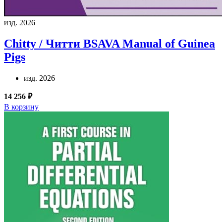
изд. 2026
Chitty / Читти
BSAVA Manual of Guinea
Pigs
изд. 2026
14 256 ₽
В корзину