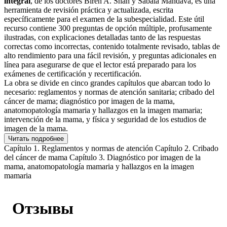
integral
, de los doctores Biren A. Shah y Sabala Mandava, es una
herramienta de revisión práctica y actualizada, escrita
específicamente para el examen de la subespecialidad. Este útil
recurso contiene 300 preguntas de opción múltiple, profusamente
ilustradas, con explicaciones detalladas tanto de las respuestas
correctas como incorrectas, contenido totalmente revisado, tablas de
alto rendimiento para una fácil revisión, y preguntas adicionales en
línea para asegurarse de que el lector está preparado para los
exámenes de certificación y recertificación.
La obra se divide en cinco grandes capítulos que abarcan todo lo
necesario: reglamentos y normas de atención sanitaria; cribado del
cáncer de mama; diagnóstico por imagen de la mama,
anatomopatología mamaria y hallazgos en la imagen mamaria;
intervención de la mama, y física y seguridad de los estudios de
imagen de la mama.
Читать подробнее
Capítulo 1. Reglamentos y normas de atención Capítulo 2. Cribado
del cáncer de mama Capítulo 3. Diagnóstico por imagen de la
mama, anatomopatología mamaria y hallazgos en la imagen
mamaria
Отзывы