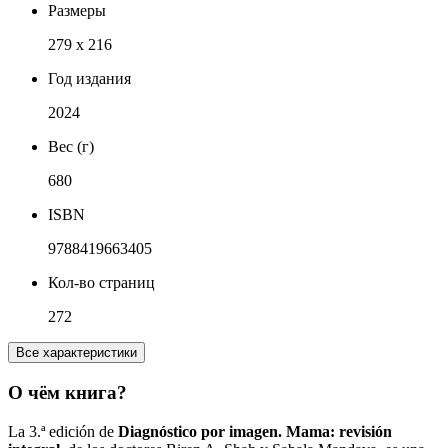
Размеры
279 x 216
Год издания
2024
Вес (г)
680
ISBN
9788419663405
Кол-во страниц
272
Все характеристики
О чём книга?
La 3.ª edición de
Diagnóstico por imagen. Mama: revisión