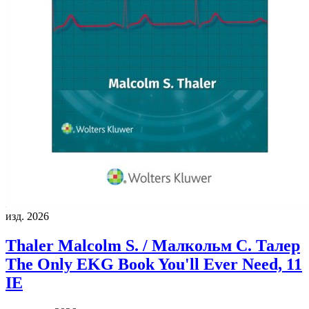
изд. 2026
Thaler Malcolm S. / Малкольм С. Талер
The Only EKG Book You'll Ever Need, 11
IE