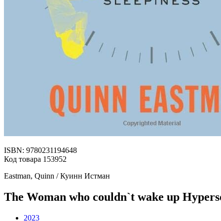
ISBN: 9780231194648
Код товара 153952
Eastman, Quinn / Куинн Истман
The Woman who couldn`t wake up Hypersom
2023