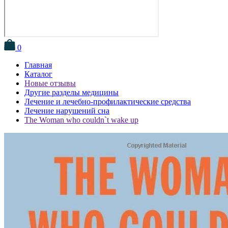
0
Главная
Каталог
Новые отзывы
Другие разделы медицины
Лечение и лечебно-профилактические средства
Лечение нарушений сна
The Woman who couldn`t wake up