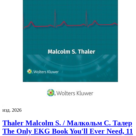
изд. 2026
Thaler Malcolm S. / Малкольм С. Талер
The Only EKG Book You'll Ever Need, 11