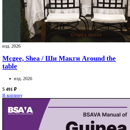
изд. 2026
Mcgee, Shea / Ши Макги
Around the
table
изд. 2026
5 491 ₽
В корзину