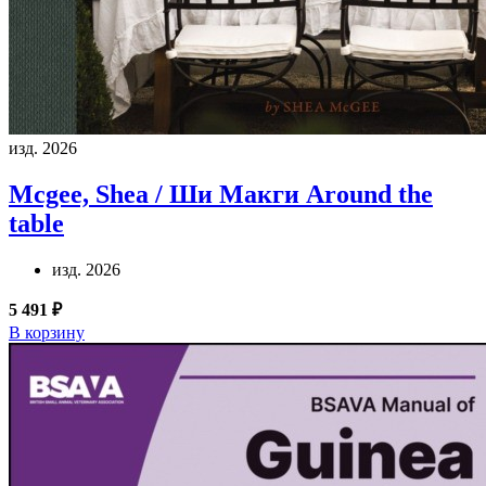
изд. 2026
Mcgee, Shea / Ши Макги
Around the
table
изд. 2026
5 491 ₽
В корзину