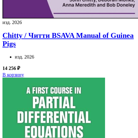
изд. 2026
Chitty / Читти
BSAVA Manual of Guinea
Pigs
изд. 2026
14 256 ₽
В корзину