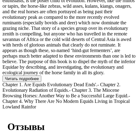
enthusiasts, is the poster child of evolution. However, like the rhinos
or tapirs, the horse-like zebras, wild asses, kulans, kiangs, onagers,
and the real horses are often portrayed as being past their
evolutionary peak as compared to the more recently evolved
ruminants (especially bovids and deer) which now dominate the
grazing niche. That story of a species group over its evolutionary
zenith is compelling, but anyone who has travelled in the remote
savannas of Africa or the cold wild deserts of Central Asia is awed
with herds of glorious animals that clearly do not ruminate. It
appears as though these, so-named ‘hind-gut fermenters’, are
perhaps much better adapted to these environments than one is led to
believe. The purpose of this book is to dispel the myth of the inferior
Equidae by describing, and investigating, the evolutionary and
ecological journey of the horse family in all its glory.
Читать подробнее
Chapter 1. Are Equids Evolutionary Dead Ends'.- Chapter 2.
Evolutionary Radiation of Equids.- Chapter 3. The Miocene
Browsing Horses: Another Way to Be a Successful Large Equid.-
Chapter 4. Why There Are No Modern Equids Living in Tropical
Lowland Rainfor
Отзывы