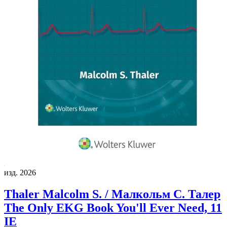
изд. 2026
Thaler Malcolm S. / Малкольм С. Талер
The Only EKG Book You'll Ever Need, 11
IE