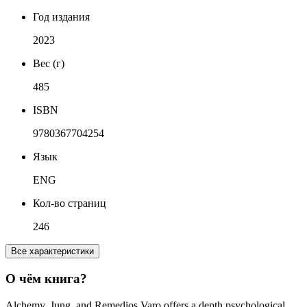
Год издания
2023
Вес (г)
485
ISBN
9780367704254
Язык
ENG
Кол-во страниц
246
Все характеристики
О чём книга?
Alchemy, Jung, and Remedios Varo offers a depth psychological