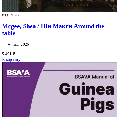
изд. 2026
Mcgee, Shea / Ши Макги
Around the
table
изд. 2026
5 491 ₽
В корзину