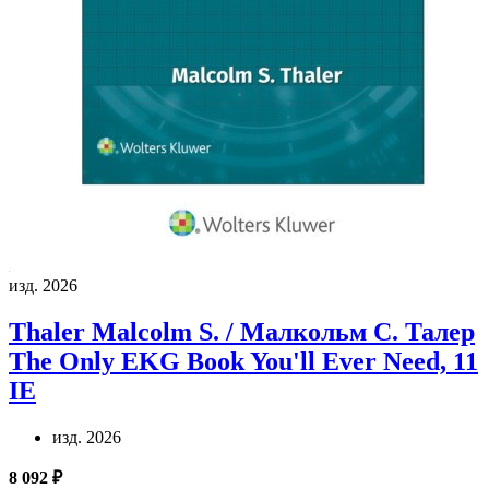
изд. 2026
Thaler Malcolm S. / Малкольм С. Талер
The Only EKG Book You'll Ever Need, 11
IE
изд. 2026
8 092 ₽