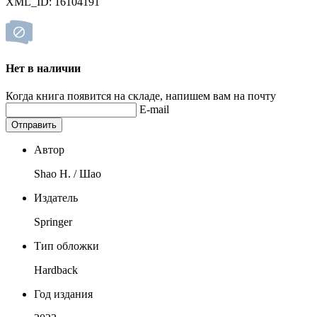
XML_ID: 16104191
Нет в наличии
Когда книга появится на складе, напишем вам на почту
E-mail
Отправить
Автор
Shao H. / Шао
Издатель
Springer
Тип обложки
Hardback
Год издания