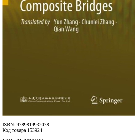
ISBN: 9789819932078
Код товара 153924