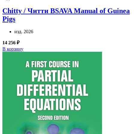
Chitty / Читти
BSAVA Manual of Guinea
Pigs
изд. 2026
14 256 ₽
В корзину