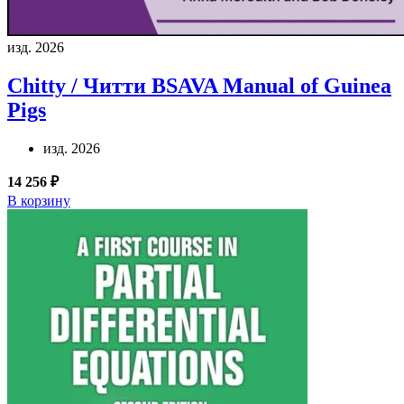
изд. 2026
Chitty / Читти
BSAVA Manual of Guinea
Pigs
изд. 2026
14 256 ₽
В корзину