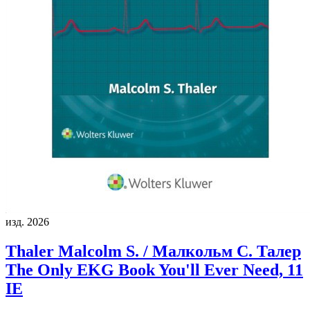
изд. 2026
Thaler Malcolm S. / Малкольм С. Талер
The Only EKG Book You'll Ever Need, 11
IE