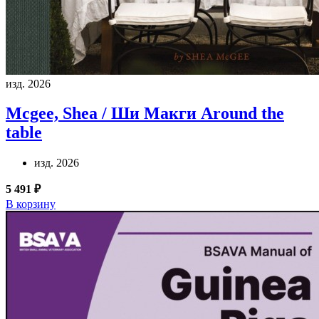
изд. 2026
Mcgee, Shea / Ши Макги
Around the
table
изд. 2026
5 491 ₽
В корзину