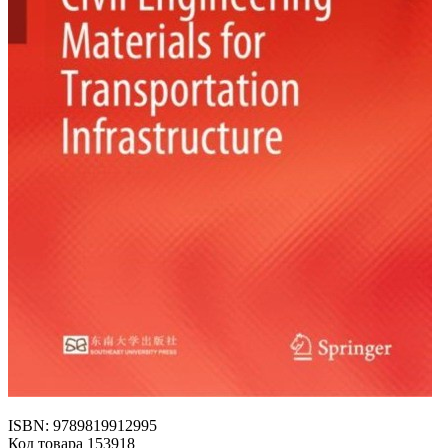
ISBN: 9789819912995
Код товара 153918