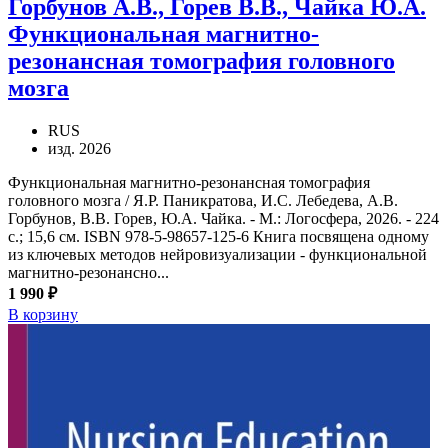
Горбунов А.В., Горев В.В., Чайка Ю.А.
Функциональная магнитно-
резонансная томография головного
мозга
RUS
изд. 2026
Функциональная магнитно-резонансная томография
головного мозга / Я.Р. Паникратова, И.С. Лебедева, А.В.
Горбунов, В.В. Горев, Ю.А. Чайка. - М.: Логосфера, 2026. - 224
с.; 15,6 см. ISBN 978-5-98657-125-6 Книга посвящена одному
из ключевых методов нейровизуализации - функциональной
магнитно-резонансно...
1 990 ₽
В корзину