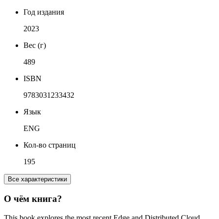
Год издания
2023
Вес (г)
489
ISBN
9783031233432
Язык
ENG
Кол-во страниц
195
Все характеристики
О чём книга?
This book explores the most recent Edge and Distributed Cloud