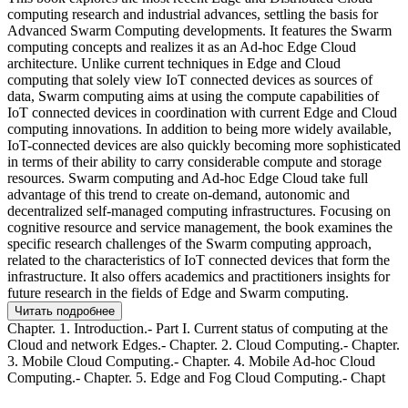
computing research and industrial advances, settling the basis for
Advanced Swarm Computing developments. It features the Swarm
computing concepts and realizes it as an Ad-hoc Edge Cloud
architecture. Unlike current techniques in Edge and Cloud
computing that solely view IoT connected devices as sources of
data, Swarm computing aims at using the compute capabilities of
IoT connected devices in coordination with current Edge and Cloud
computing innovations. In addition to being more widely available,
IoT-connected devices are also quickly becoming more sophisticated
in terms of their ability to carry considerable compute and storage
resources. Swarm computing and Ad-hoc Edge Cloud take full
advantage of this trend to create on-demand, autonomic and
decentralized self-managed computing infrastructures. Focusing on
cognitive resource and service management, the book examines the
specific research challenges of the Swarm computing approach,
related to the characteristics of IoT connected devices that form the
infrastructure. It also offers academics and practitioners insights for
future research in the fields of Edge and Swarm computing.
Читать подробнее
Chapter. 1. Introduction.- Part I. Current status of computing at the
Cloud and network Edges.- Chapter. 2. Cloud Computing.- Chapter.
3. Mobile Cloud Computing.- Chapter. 4. Mobile Ad-hoc Cloud
Computing.- Chapter. 5. Edge and Fog Cloud Computing.- Chapt