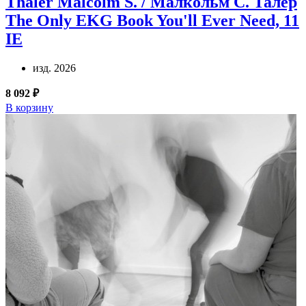
Thaler Malcolm S. / Малкольм С. Талер
The Only EKG Book You'll Ever Need, 11
IE
изд. 2026
8 092 ₽
В корзину