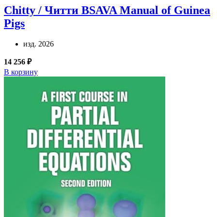
Chitty / Читти
BSAVA Manual of Guinea
Pigs
изд. 2026
14 256 ₽
В корзину