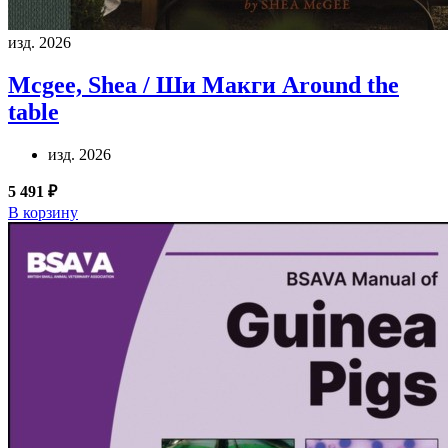
изд. 2026
Mcgee, Shea / Ши Макги
Around the
table
изд. 2026
5 491 ₽
В корзину