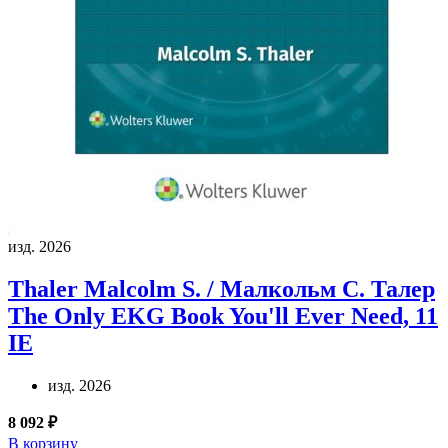
изд. 2026
Thaler Malcolm S. / Малкольм С. Талер
The Only EKG Book You'll Ever Need, 11
IE
изд. 2026
8 092 ₽
В корзину