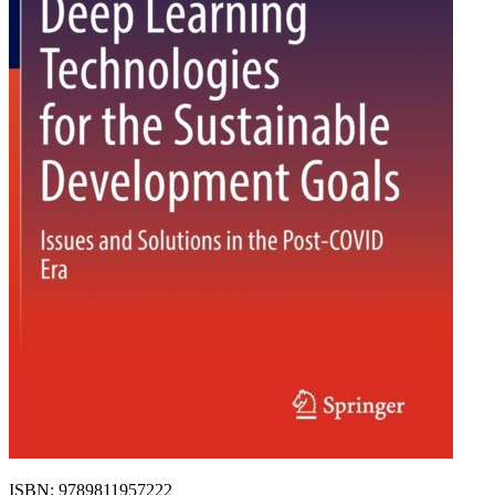
ISBN: 9789811957222