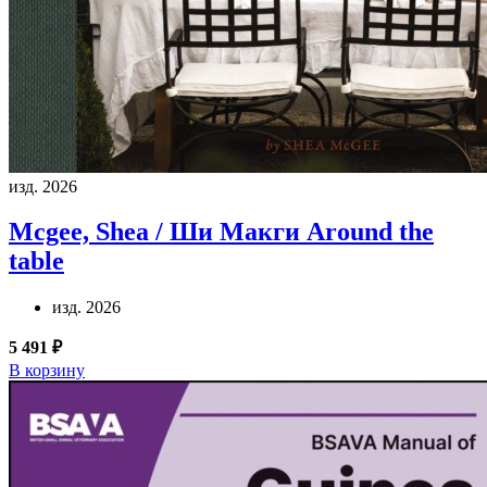
изд. 2026
Mcgee, Shea / Ши Макги
Around the
table
изд. 2026
5 491 ₽
В корзину