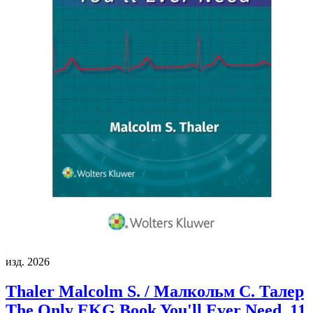
изд. 2026
Thaler Malcolm S. / Малкольм С. Талер
The Only EKG Book You'll Ever Need, 11