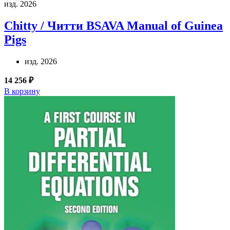
изд. 2026
Chitty / Читти
BSAVA Manual of Guinea
Pigs
изд. 2026
14 256 ₽
В корзину