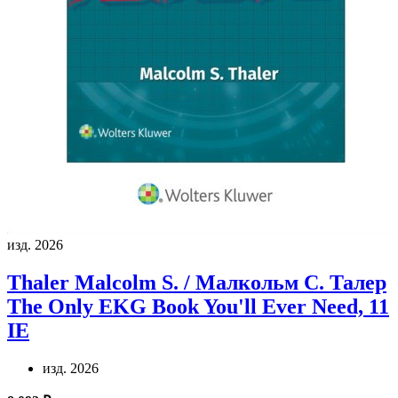
изд. 2026
Thaler Malcolm S. / Малкольм С. Талер
The Only EKG Book You'll Ever Need, 11
IE
изд. 2026