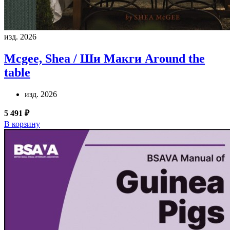
изд. 2026
Mcgee, Shea / Ши Макги
Around the
table
изд. 2026
5 491 ₽
В корзину