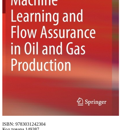
ISBN: 9783031242304
Код товара 149387