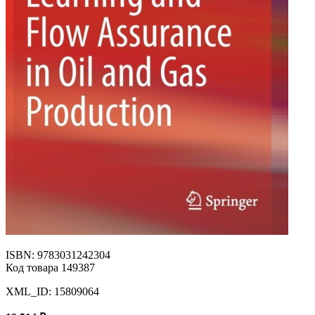
ISBN: 9783031242304
Код товара 149387
XML_ID: 15809064