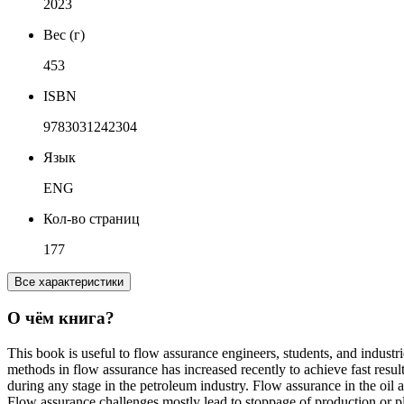
2023
Вес (г)
453
ISBN
9783031242304
Язык
ENG
Кол-во страниц
177
Все характеристики
О чём книга?
This book is useful to flow assurance engineers, students, and industrie
methods in flow assurance has increased recently to achieve fast result
during any stage in the petroleum industry. Flow assurance in the oil a
Flow assurance challenges mostly lead to stoppage of production or pl