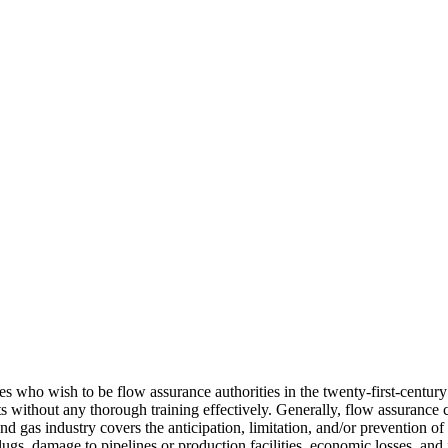
s who wish to be flow assurance authorities in the twenty-first-century oi
s without any thorough training effectively. Generally, flow assurance c
nd gas industry covers the anticipation, limitation, and/or prevention of
ugs, damage to pipelines or production facilities, economic losses, and