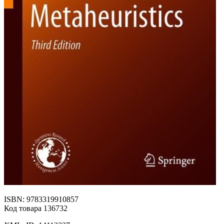
ISBN: 9783319910857
Код товара 136732