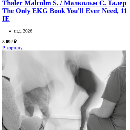
Thaler Malcolm S. / Малкольм С. Талер
The Only EKG Book You'll Ever Need, 11
IE
изд. 2026
8 092 ₽
В корзину