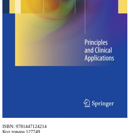
ISBN: 9781447124214
Код товара 127749