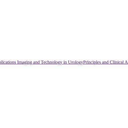
lications Imaging and Technology in UrologyPrinciples and Clinical A