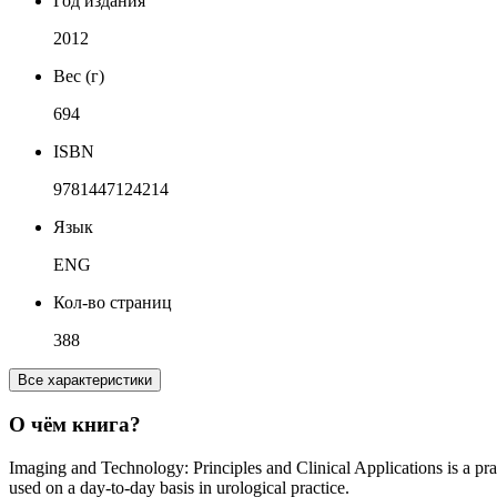
Год издания
2012
Вес (г)
694
ISBN
9781447124214
Язык
ENG
Кол-во страниц
388
Все характеристики
О чём книга?
Imaging and Technology: Principles and Clinical Applications is a prac
used on a day-to-day basis in urological practice.