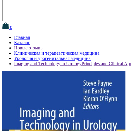
0
Главная
Каталог
Новые отзывы
Клиническая и терапевтическая медицина
Урология и урогенитальная медицина
Imaging and Technology in UrologyPrinciples and Clinical App