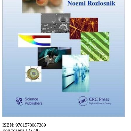
ISBN: 9781578087389
Код товара 127736