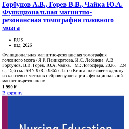
Горбунов А.В., Горев В.В., Чайка Ю.А.
Функциональная магнитно-
резонансная томография головного
мозга
RUS
изд. 2026
Функциональная магнитно-резонансная томография
головного мозга / Я.Р. Паникратова, И.С. Лебедева, А.В.
Горбунов, В.В. Горев, Ю.А. Чайка. - М.: Логосфера, 2026. - 224
с.; 15,6 см. ISBN 978-5-98657-125-6 Книга посвящена одному
из ключевых методов нейровизуализации - функциональной
магнитно-резонансно...
1 990 ₽
В корзину