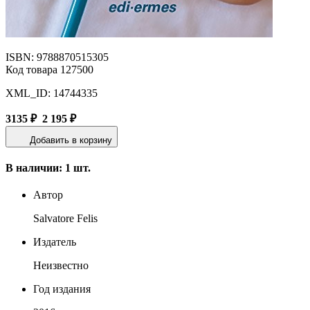
ISBN: 9788870515305
Код товара 127500
XML_ID: 14744335
3135 ₽
2 195 ₽
Добавить в корзину
В наличии: 1 шт.
Автор
Salvatore Felis
Издатель
Неизвестно
Год издания