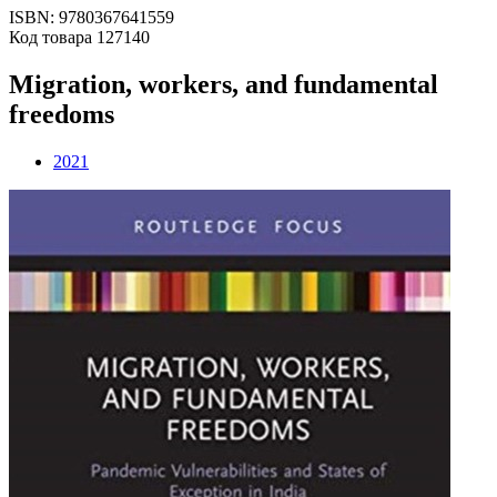
ISBN: 9780367641559
Код товара 127140
Migration, workers, and fundamental
freedoms
2021