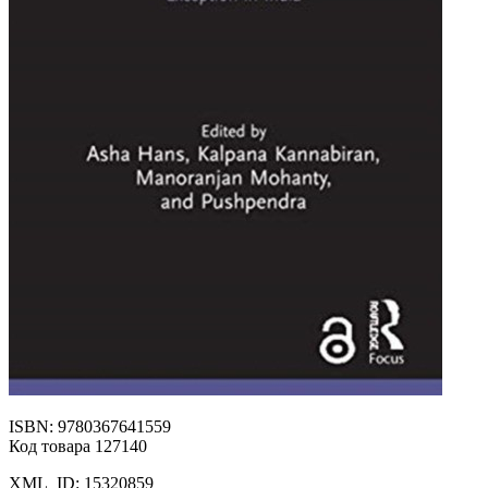
ISBN: 9780367641559
Код товара 127140
XML_ID: 15320859