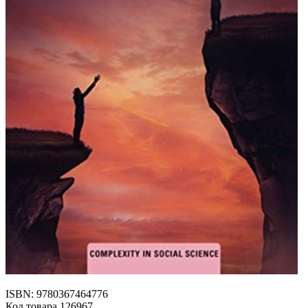
ISBN: 9780367464776
Код товара 126967