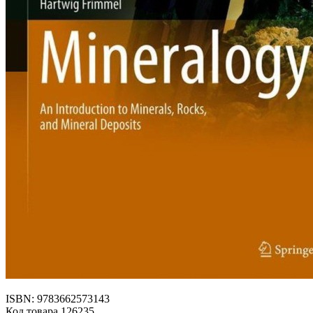
ISBN: 9783662573143
Код товара 126235