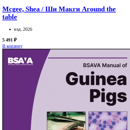
Mcgee, Shea / Ши Макги
Around the
table
изд. 2026
5 491 ₽
В корзину