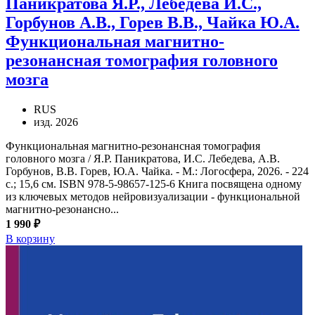
Паникратова Я.Р., Лебедева И.С.,
Горбунов А.В., Горев В.В., Чайка Ю.А.
Функциональная магнитно-
резонансная томография головного
мозга
RUS
изд. 2026
Функциональная магнитно-резонансная томография
головного мозга / Я.Р. Паникратова, И.С. Лебедева, А.В.
Горбунов, В.В. Горев, Ю.А. Чайка. - М.: Логосфера, 2026. - 224
с.; 15,6 см. ISBN 978-5-98657-125-6 Книга посвящена одному
из ключевых методов нейровизуализации - функциональной
магнитно-резонансно...
1 990 ₽
В корзину